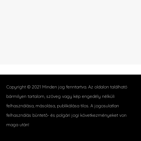
Copyright © 2021 Minden jog fenntartva. Az oldalon található
bármilyen tartalom, szöveg vagy kép engedély nélküli
felhasználása, másolása, publikálása tilos. A jogosulatlan
felhasználás büntető- és polgári jogi következményeket von
maga után!